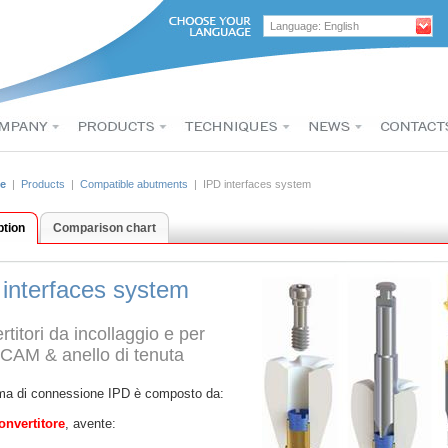
Language: English
e
|
Products
|
Compatible abutments
| IPD interfaces system
ption
Comparison chart
 interfaces system
rtitori da incollaggio e per
AM & anello di tenuta
ema di connessione IPD è composto da:
onvertitore
, avente: