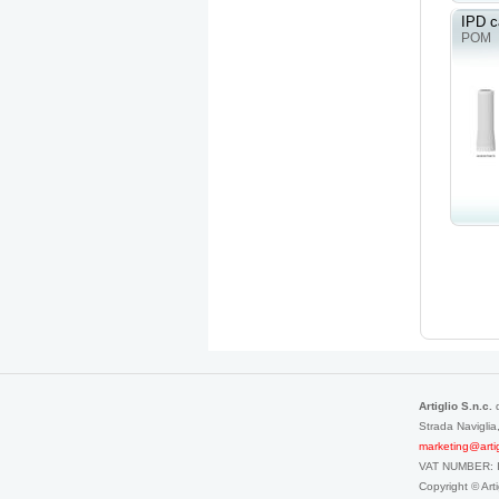
IPD c
POM
Artiglio S.n.c.
Strada Navigli
marketing@artigli
VAT NUMBER: 
Copyright © Ar