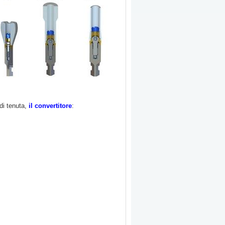
o di tenuta,
il convertitore
: