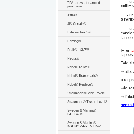
- un
TPA screws for angled
sull'im
prosthesis
- u
Astra®
STAND
3i® Certain®
- una f
External hex 3i®
canale 
l'anello
Camlog®
Fralit® - XiVE®
► un
a
l'apposi
Neoss®
Tale si
Nobel® Active®
⇒ alla p
Nobel® Brånemark®
o a qua
Nobel® Replace®
⇒lo sc
Straumann® Bone Level®
⇒ l'abu
Straumann® Tissue Level®
senza 
Sweden & Martina®
GLOBAL®
Sweden & Martina®
KOHNO®-PREMIUM®