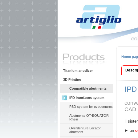
Home pag
Descri
Titanium anodizer
3D Printing
IPD
Compatible abutments
IPD interfaces system
conve
PSD system for ovedentures
CAD-C
Abutments OT-EQUATOR
Rhein
Il sist
Overdenture Locator
► un
c
abutment