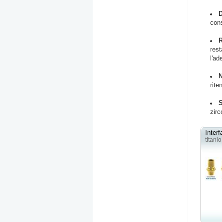
con
rest
l'ad
rite
zirc
Inter
titanio