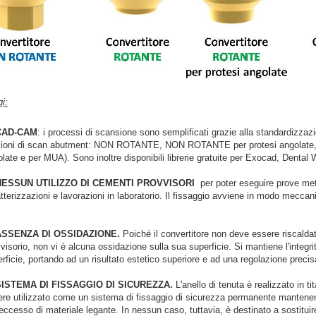
i:
CAD-CAM
: i processi di scansione sono semplificati grazie alla standardizza
sioni di scan abutment: NON ROTANTE, NON ROTANTE per protesi angolat
late e per MUA). Sono inoltre disponibili l
ibrerie gratuite per Exocad, Dental
NESSUN UTILIZZO DI CEMENTI PROVVISORI
per poter eseguire p
rove met
tterizzazioni e lavorazioni in laboratorio. Il fissaggio avviene in modo meccanic
.
ASSENZA DI OSSIDAZIONE.
Poiché il convertitore non deve essere riscalda
visorio, non vi è alcuna ossidazione sulla sua superficie. Si mantiene l'integri
rficie, portando ad un risultato estetico superiore e ad una regolazione precis
SISTEMA DI FISSAGGIO DI SICUREZZA.
L'anello di tenuta è realizzato in 
re utilizzato come un sistema di fissaggio di sicurezza permanente mantenend
'eccesso di materiale legante. In nessun caso, tuttavia, è destinato a sostit