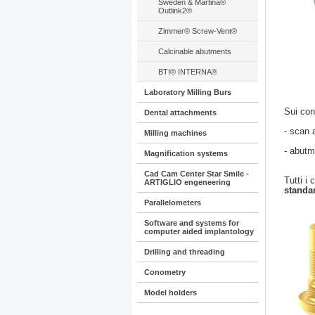
Sweden & Martina®
Outlink2®
Zimmer® Screw-Vent®
Calcinable abutments
BTI® INTERNA®
Laboratory Milling Burs
Sui con
Dental attachments
-
scan 
Milling machines
-
abutme
Magnification systems
Cad Cam Center Star Smile -
Tutti i 
ARTIGLIO engeneering
standa
Parallelometers
Software and systems for
computer aided implantology
Drilling and threading
Conometry
Model holders