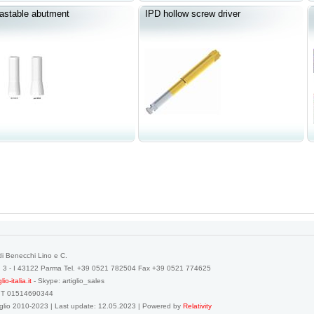
astable abutment
IPD hollow screw driver
di Benecchi Lino e C.
a, 3 - I 43122 Parma Tel. +39 0521 782504 Fax +39 0521 774625
o-italia.it
- Skype: artiglio_sales
IT 01514690344
tiglio 2010-2023 | Last update: 12.05.2023 | Powered by
Relativity