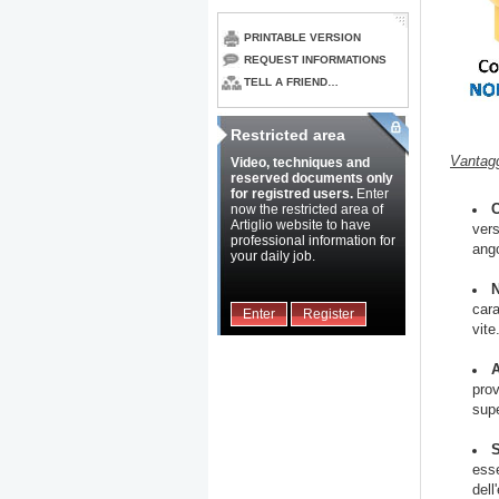
PRINTABLE VERSION
REQUEST INFORMATIONS
TELL A FRIEND…
Restricted area
Vantagg
Video, techniques and
reserved documents only
for registred users.
Enter
now the restricted area of
Artiglio website to have
ver
professional information for
ango
your daily job.
cara
Enter
Register
vite
prov
supe
esse
dell