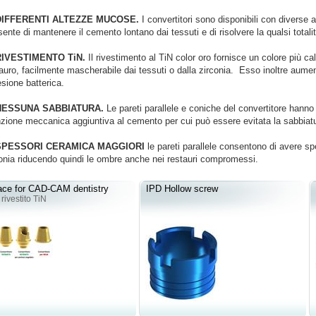
DIFFERENTI ALTEZZE MUCOSE.
I convertitori sono disponibili con diverse
sente
di mantenere il cemento lontano dai tessuti e di risolvere la qualsi totalità
RIVESTIMENTO TiN.
Il rivestimento al TiN color oro fornisce un colore più cal
auro,
facilmente mascherabile dai tessuti o dalla zirconia. Esso inoltre aumen
esione batterica.
NESSUNA SABBIATURA.
Le pareti parallele e coniche del convertitore hann
nzione meccanica aggiuntiva al cemento per cui può essere evitata la sabbiat
SPESSORI CERAMICA MAGGIORI
le pareti parallele consentono di avere sp
onia riducendo quindi le ombre anche nei restauri compromessi.
face for CAD-CAM dentistry
IPD Hollow screw
 rivestito TiN