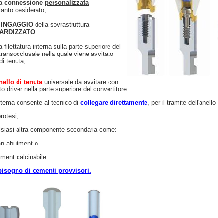
a
connessione
personalizzata
pianto desiderato;
n
INGAGGIO
della sovrastruttura
ARDIZZATO
;
ilettatura interna sulla parte superiore del
transocclusale nella quale viene avvitato
 di tenuta;
nello
di
tenuta
universale da avvitare con
to driver nella parte superiore del convertitore
stema consente al tecnico di
collegare direttamente
, per il tramite dell'anell
rotesi,
lsiasi altra componente secondaria come:
an abutment o
tment calcinabile
bisogno di cementi provvisori.